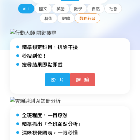
ALL
國文
英語
數學
自然
社會
藝術
健體
教務行政
精準鎖定科目，排除干擾
秒搜到位！
搜尋結果即點即載
影片
體驗
全班程度，一目瞭然
精準抓出「全班弱點分析」
清晰視覺圖表，一眼秒懂